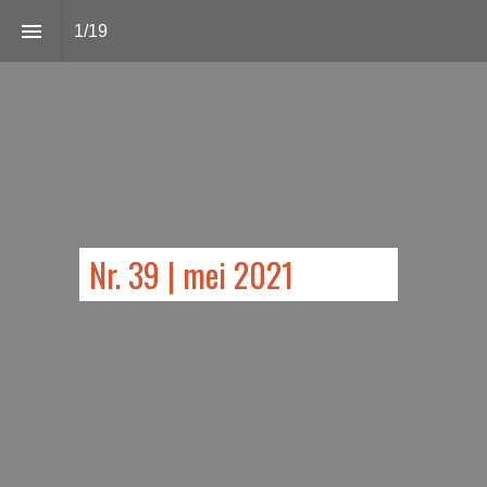
1
/
19
Nr. 39 | mei 2021