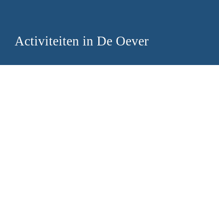
Activiteiten in De Oever
Activiteiten in De Oever
De Oever is een druk bezocht centrum, met 
duizenden activiteiten voor jong en oud. Eigen 
activiteiten & cursussen en verhuur aan 
verenigingen, clubs, commerciële partijen en 
particulieren.