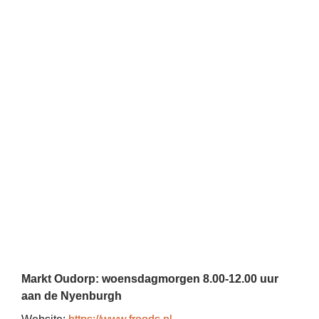
ook zo lokaal mogelijk. Dit betekent dan ook dat we 
veel groenten en fruit van het seizoen verkopen. 
Populaire groenten zijn onder andere schokkers, 
postelein en raapstelen. Populair fruit zijn de 
citrusvruchten en met name de orri mandarijn. Die 
laatste is stevig, heel zoet en super sappig.
In Coronatijd was iedereen heel erg met zijn of haar 
gezondheid bezig. Ik hoop dat mensen dit meer blijven 
doen en dan zijn wij er om super vers en veilig groente 
en fruit aan te bieden.’
Het was een leuk gesprek met een gedreven 
ondernemer die ook nog eens goed voor zijn klanten 
zorgt!
Markt Oudorp: woensdagmorgen 8.00-12.00 uur 
aan de Nyenburgh