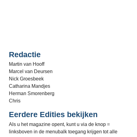
Sabine van Erp Website Bouw en 
Educatie
 info@oudorpertijden.nl
https://www.facebook.com/oudorpertijden
Redactie
Martin van Hooff

Marcel van Deursen

Nick Groesbeek

Catharina Mandjes

Herman Smorenberg

Chris
Eerdere Edities bekijken
Als u het magazine opent, kunt u via de knop = 
linksboven in de menubalk toegang krijgen tot alle 